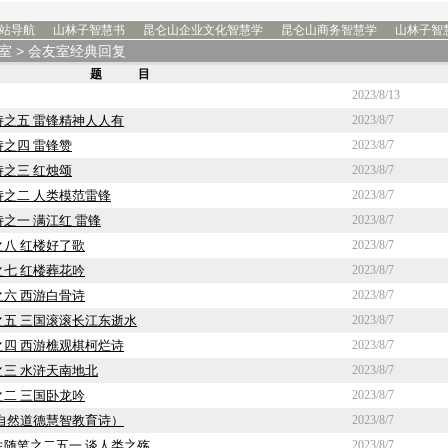
站导航
山林子智慧书
昆仑山企业文化智慧学
昆仑山商务智慧学
山林子智
室
> 会友室经典回复
题 目
2023/8/13
之五 雷锋精神人人有
2023/8/7
之四 雷锋赞
2023/8/7
之三 红烛颂
2023/8/7
之二 人类模范雷锋
2023/8/7
之一 满江红 雷锋
2023/8/7
八 红楼好了歌
2023/8/7
七 红楼葬花吟
2023/8/7
六 西游白骨诗
2023/8/7
五 三国滚滚长江东逝水
2023/8/7
四 西游樵观棋柯烂诗
2023/8/7
三 水浒天南地北
2023/8/7
二 三国卧龙吟
2023/8/7
自然道德慧智教育诗）
2023/8/7
随笔之二五一 谈人类之殇
2023/8/7