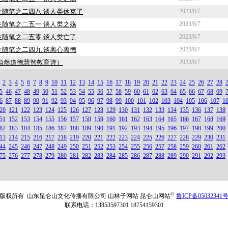
随笔之二四八 谈人类休克了
2023/8/7
随笔之二五一 谈人类之殇
2023/8/7
随笔之二五零 谈人类亡了
2023/8/7
随笔之二四九 谈离心离德
2023/8/7
自然道德慧智教育诗）
2023/8/7
2
3
4
5
6
7
8
9
10
11
12
13
14
15
16
17
18
19
20
21
22
23
24
25
26
27
28
5
46
47
48
49
50
51
52
53
54
55
56
57
58
59
60
61
62
63
64
65
66
67
68
69
6
87
88
89
90
91
92
93
94
95
96
97
98
99
100
101
102
103
104
105
106
107
1
20
121
122
123
124
125
126
127
128
129
130
131
132
133
134
135
136
137
138
51
152
153
154
155
156
157
158
159
160
161
162
163
164
165
166
167
168
169
82
183
184
185
186
187
188
189
190
191
192
193
194
195
196
197
198
199
200
13
214
215
216
217
218
219
220
221
222
223
224
225
226
227
228
229
230
231
44
245
246
247
248
249
250
251
252
253
254
255
256
257
258
259
260
261
262
75
276
277
278
279
280
281
282
283
284
285
286
287
288
289
290
291
292
293
©
版权所有 山东昆仑山文化传播有限公司 山林子网站 昆仑山网站
鲁ICP备05032341
联系电话：13853597301 18754159301