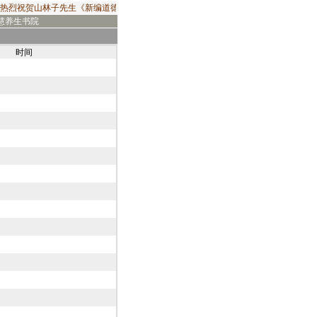
热烈祝贺山林子先生《新编道德经》2019年出版发行！由华夏出版社出版发行的山林
慧养生书院
时间