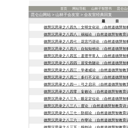
首页
网站导航
山林子智慧书
昆仑山
昆仑山网站
>
山林子会友室
> 会友室经典回复
题 目
德慧沉思录之八四九：文明文化论 （自然道德慧智
德慧沉思录之八四八：祸福论 （自然道德慧智教育
德慧沉思录之八四七：花言巧语论 （自然道德慧智
德慧沉思录之八四六：自知知他论 （自然道德慧智
德慧沉思录之八四五：圣贤平常人 （自然道德慧智
德慧沉思录之八四四：居安危随论 （自然道德慧智
德慧沉思录之八四三：学者戒论 （自然道德慧智教
德慧沉思录之八四二：多行不义论 （自然道德慧智
德慧沉思录之八四一：弓之启示 （自然道德慧智教
德慧沉思录之八四零：妄败论 （自然道德慧智教育
德慧沉思录之八三九：眼足定位论 （自然道德慧智
德慧沉思录之八三八：度论 （自然道德慧智教育诗
德慧沉思录之八三七：防损论 （自然道德慧智教育
德慧沉思录之八三六：作孽论 （自然道德慧智教育
德慧沉思录之八三五：报怨论 （自然道德慧智教育