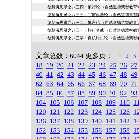
德慧沉思录之八三四：慎行论 （自然道德慧智教育
德慧沉思录之八三三：宇宙起源论 （自然道德慧智
德慧沉思录之八三二：慎言论 （自然道德慧智教育
德慧沉思录之八三一：旅行者戒 （自然道德慧智教
德慧沉思录之八三零：良机错失论 （自然道德慧智
文章总数：6044 更多页：
1
2
3
18
19
20
21
22
23
24
25
26
27
40
41
42
43
44
45
46
47
48
49
62
63
64
65
66
67
68
69
70
71
84
85
86
87
88
89
90
91
92
93
104
105
106
107
108
109
110
1
120
121
122
123
124
125
126
1
136
137
138
139
140
141
142
1
152
153
154
155
156
157
158
1