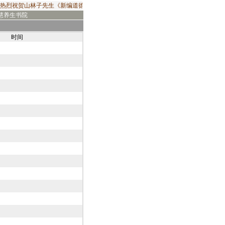
热烈祝贺山林子先生《新编道德经》2019年出版发行！由华夏出版社出版发行的山林
慧养生书院
时间