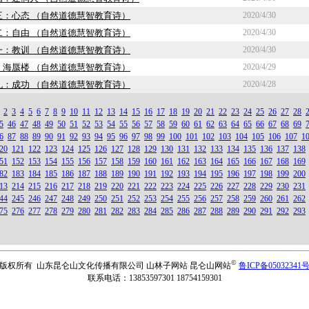
三：心态 （自然道德慧智教育诗）
2020/4/30
二：自由 （自然道德慧智教育诗）
2020/4/30
一：教训 （自然道德慧智教育诗）
2020/4/30
：海蜃楼 （自然道德慧智教育诗）
2020/4/29
九：成功 （自然道德慧智教育诗）
2020/4/28
2
3
4
5
6
7
8
9
10
11
12
13
14
15
16
17
18
19
20
21
22
23
24
25
26
27
28
5
46
47
48
49
50
51
52
53
54
55
56
57
58
59
60
61
62
63
64
65
66
67
68
69
6
87
88
89
90
91
92
93
94
95
96
97
98
99
100
101
102
103
104
105
106
107
1
20
121
122
123
124
125
126
127
128
129
130
131
132
133
134
135
136
137
138
51
152
153
154
155
156
157
158
159
160
161
162
163
164
165
166
167
168
169
82
183
184
185
186
187
188
189
190
191
192
193
194
195
196
197
198
199
200
13
214
215
216
217
218
219
220
221
222
223
224
225
226
227
228
229
230
231
44
245
246
247
248
249
250
251
252
253
254
255
256
257
258
259
260
261
262
75
276
277
278
279
280
281
282
283
284
285
286
287
288
289
290
291
292
293
©
版权所有 山东昆仑山文化传播有限公司 山林子网站 昆仑山网站
鲁ICP备05032341
联系电话：13853597301 18754159301