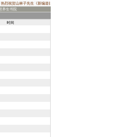
热烈祝贺山林子先生《新编道德经》2019年出版发行！由华夏出版社出版发行的山林
慧养生书院
时间