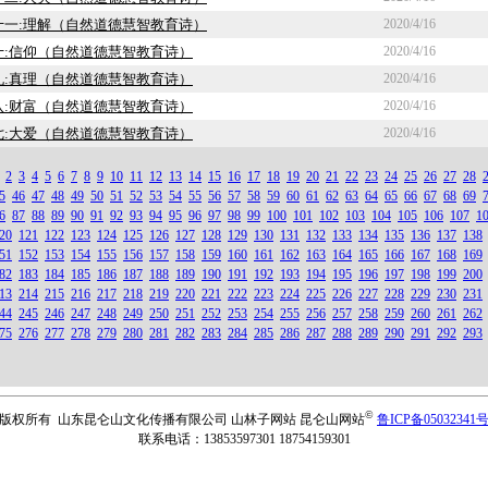
十一:理解（自然道德慧智教育诗）
2020/4/16
十:信仰（自然道德慧智教育诗）
2020/4/16
九:真理（自然道德慧智教育诗）
2020/4/16
八:财富（自然道德慧智教育诗）
2020/4/16
七:大爱（自然道德慧智教育诗）
2020/4/16
2
3
4
5
6
7
8
9
10
11
12
13
14
15
16
17
18
19
20
21
22
23
24
25
26
27
28
5
46
47
48
49
50
51
52
53
54
55
56
57
58
59
60
61
62
63
64
65
66
67
68
69
6
87
88
89
90
91
92
93
94
95
96
97
98
99
100
101
102
103
104
105
106
107
1
20
121
122
123
124
125
126
127
128
129
130
131
132
133
134
135
136
137
138
51
152
153
154
155
156
157
158
159
160
161
162
163
164
165
166
167
168
169
82
183
184
185
186
187
188
189
190
191
192
193
194
195
196
197
198
199
200
13
214
215
216
217
218
219
220
221
222
223
224
225
226
227
228
229
230
231
44
245
246
247
248
249
250
251
252
253
254
255
256
257
258
259
260
261
262
75
276
277
278
279
280
281
282
283
284
285
286
287
288
289
290
291
292
293
©
版权所有 山东昆仑山文化传播有限公司 山林子网站 昆仑山网站
鲁ICP备05032341
联系电话：13853597301 18754159301