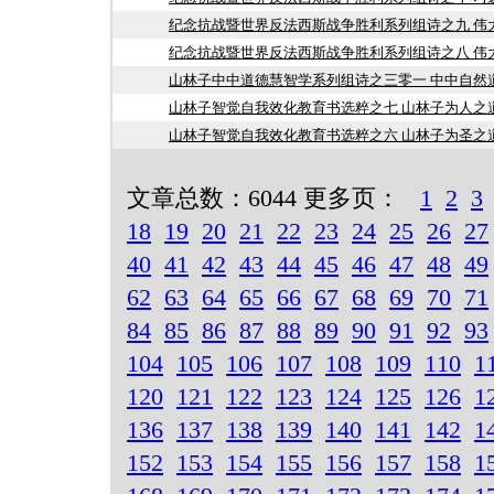
纪念抗战暨世界反法西斯战争胜利系列组诗之九 伟
纪念抗战暨世界反法西斯战争胜利系列组诗之八 伟
山林子中中道德慧智学系列组诗之三零一 中中自然
山林子智觉自我效化教育书选粹之七 山林子为人之
山林子智觉自我效化教育书选粹之六 山林子为圣之
文章总数：6044 更多页：
1
2
3
18
19
20
21
22
23
24
25
26
27
40
41
42
43
44
45
46
47
48
49
62
63
64
65
66
67
68
69
70
71
84
85
86
87
88
89
90
91
92
93
104
105
106
107
108
109
110
1
120
121
122
123
124
125
126
1
136
137
138
139
140
141
142
1
152
153
154
155
156
157
158
1