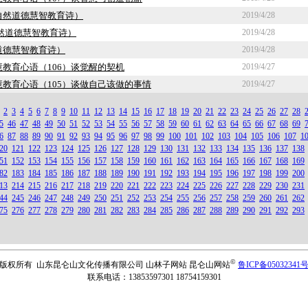
自然道德慧智教育诗）
2019/4/28
然道德慧智教育诗）
2019/4/28
道德慧智教育诗）
2019/4/28
教育心语（106）谈觉醒的契机
2019/4/27
教育心语（105）谈做自己该做的事情
2019/4/27
2
3
4
5
6
7
8
9
10
11
12
13
14
15
16
17
18
19
20
21
22
23
24
25
26
27
28
5
46
47
48
49
50
51
52
53
54
55
56
57
58
59
60
61
62
63
64
65
66
67
68
69
6
87
88
89
90
91
92
93
94
95
96
97
98
99
100
101
102
103
104
105
106
107
1
20
121
122
123
124
125
126
127
128
129
130
131
132
133
134
135
136
137
138
51
152
153
154
155
156
157
158
159
160
161
162
163
164
165
166
167
168
169
82
183
184
185
186
187
188
189
190
191
192
193
194
195
196
197
198
199
200
13
214
215
216
217
218
219
220
221
222
223
224
225
226
227
228
229
230
231
44
245
246
247
248
249
250
251
252
253
254
255
256
257
258
259
260
261
262
75
276
277
278
279
280
281
282
283
284
285
286
287
288
289
290
291
292
293
©
版权所有 山东昆仑山文化传播有限公司 山林子网站 昆仑山网站
鲁ICP备05032341
联系电话：13853597301 18754159301