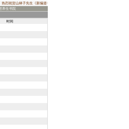
热烈祝贺山林子先生《新编道德经》2019年出版发行！由华夏出版社出版发行的山
慧养生书院
时间