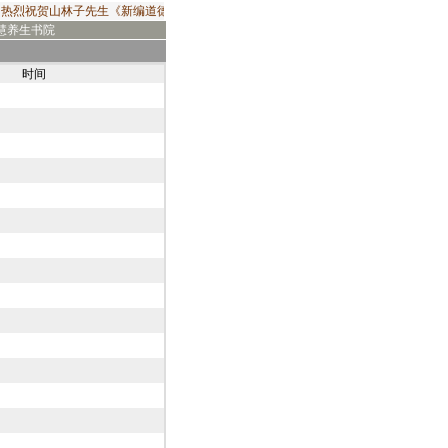
热烈祝贺山林子先生《新编道德经》2019年出版发行！由华夏出版社出版发行的山林
慧养生书院
时间