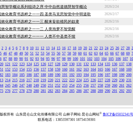
德慧智学概论系列组诗之序 中中自然道德慧智学概论
2026/2/24
我效化教育书选粹之一一四 圣类马克思智觉中中明道歌
2026/2/17
我效化教育书选粹之一一三 醒来妄欲殖民的奴隶
2026/2/16
我效化教育书选粹之一一二 人类泡梦不智觉醒
2026/2/16
我效化教育书选粹之一一一 人类不中圣类不惺
2026/2/16
2
3
4
5
6
7
8
9
10
11
12
13
14
15
16
17
18
19
20
21
22
23
24
25
26
27
28
5
46
47
48
49
50
51
52
53
54
55
56
57
58
59
60
61
62
63
64
65
66
67
68
69
6
87
88
89
90
91
92
93
94
95
96
97
98
99
100
101
102
103
104
105
106
107
1
20
121
122
123
124
125
126
127
128
129
130
131
132
133
134
135
136
137
138
51
152
153
154
155
156
157
158
159
160
161
162
163
164
165
166
167
168
169
82
183
184
185
186
187
188
189
190
191
192
193
194
195
196
197
198
199
200
13
214
215
216
217
218
219
220
221
222
223
224
225
226
227
228
229
230
231
44
245
246
247
248
249
250
251
252
253
254
255
256
257
258
259
260
261
262
75
276
277
278
279
280
281
282
283
284
285
286
287
288
289
290
291
292
293
©
版权所有 山东昆仑山文化传播有限公司 山林子网站 昆仑山网站
鲁ICP备05032341
联系电话：13853597301 18754159301