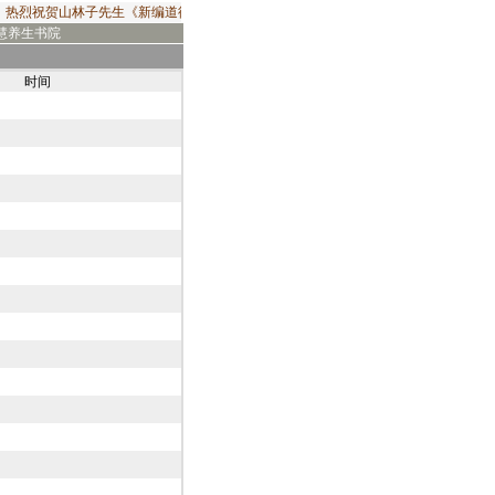
热烈祝贺山林子先生《新编道德经》2019年出版发行！由华夏出版社出版发行的山林
慧养生书院
时间