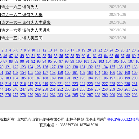
诗之一六三 谈何为人
2023/10/26
诗之一六二 谈何为人类
2023/10/26
诗之一六一 谈何为人类退步
2023/10/26
诗之一六零 谈何为人类进步
2023/10/26
诗之一五九 谈人类五问
2023/10/26
2
3
4
5
6
7
8
9
10
11
12
13
14
15
16
17
18
19
20
21
22
23
24
25
26
27
28
5
46
47
48
49
50
51
52
53
54
55
56
57
58
59
60
61
62
63
64
65
66
67
68
69
6
87
88
89
90
91
92
93
94
95
96
97
98
99
100
101
102
103
104
105
106
107
1
20
121
122
123
124
125
126
127
128
129
130
131
132
133
134
135
136
137
138
51
152
153
154
155
156
157
158
159
160
161
162
163
164
165
166
167
168
169
82
183
184
185
186
187
188
189
190
191
192
193
194
195
196
197
198
199
200
13
214
215
216
217
218
219
220
221
222
223
224
225
226
227
228
229
230
231
44
245
246
247
248
249
250
251
252
253
254
255
256
257
258
259
260
261
262
75
276
277
278
279
280
281
282
283
284
285
286
287
288
289
290
291
292
293
©
版权所有 山东昆仑山文化传播有限公司 山林子网站 昆仑山网站
鲁ICP备05032341
联系电话：13853597301 18754159301