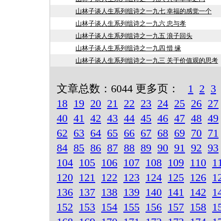
山林子谈人生系列组诗之一九七 幸福的感觉一个
山林子谈人生系列组诗之一九六 忠与孝
山林子谈人生系列组诗之一九五 浪子回头
山林子谈人生系列组诗之一九四 惜 缘
山林子谈人生系列组诗之一九三 关于价值观的思考
文章总数：6044 更多页：
1
2
3
18
19
20
21
22
23
24
25
26
27
40
41
42
43
44
45
46
47
48
49
62
63
64
65
66
67
68
69
70
71
84
85
86
87
88
89
90
91
92
93
104
105
106
107
108
109
110
1
120
121
122
123
124
125
126
1
136
137
138
139
140
141
142
1
152
153
154
155
156
157
158
1